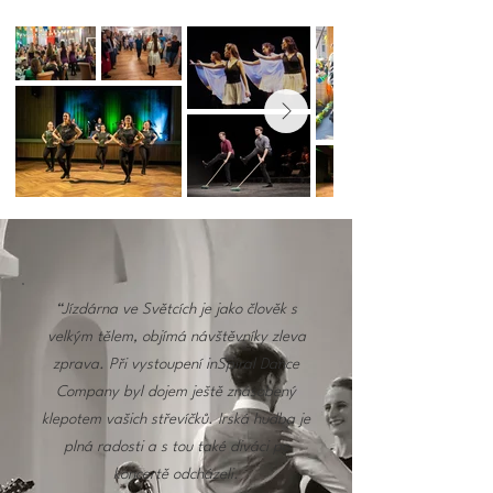
“Jízdárna ve Světcích je jako člověk s
velkým tělem, objímá návštěvníky zleva
zprava. Při vystoupení
inSpiral Dance
Company byl dojem ještě znásobený
klepotem vašich střevíčků. Irská hudba je
plná radosti a s tou také diváci po
koncertě odcházeli.