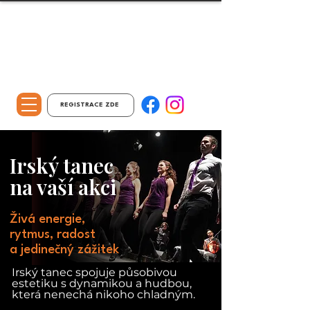
REGISTRACE ZDE
Irský tanec
na vaší akci
Živá energie,
rytmus, radost
a jedinečný zážitek
Irský tanec spojuje působivou
estetiku s dynamikou a hudbou,
která nenechá nikoho chladným.