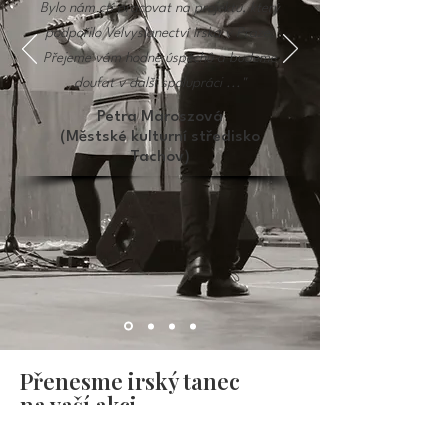
Bylo nám ctí pracovat na projektu, který
podpořilo Velvyslanectví Irska v Praze.
Přejeme vám hodně úspěchů a budeme
doufat v další spolupráci ..."
Petra Maroszová
(Městské kulturní středisko
Tachov)
Přenesme irský tanec
na vaší akci
Chcete si objednat vystoupení nebo se