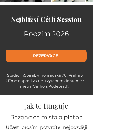
Nejbližší Céilí Session
Podzim 2026
REZERVACE
Studio inSpiral, Vinohradská 70, Praha 3
Přímo naproti vstupu výtahem do stanice
metra "Jiřího z Poděbrad".
Jak to funguje
Rezervace místa a platba
Účast prosím potvrďte nejpozději