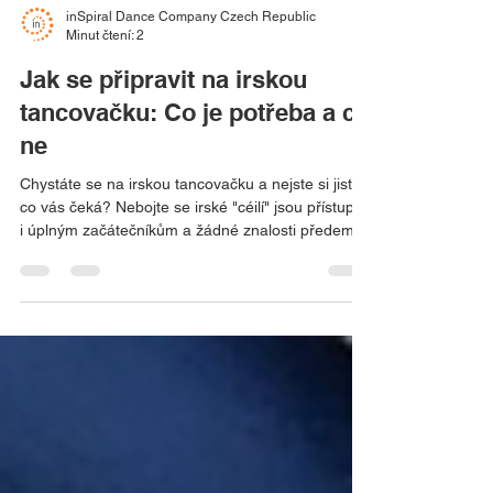
inSpiral Dance Company Czech Republic
Minut čtení: 2
Jak se připravit na irskou
tancovačku: Co je potřeba a co
ne
Chystáte se na irskou tancovačku a nejste si jistí,
co vás čeká? Nebojte se irské "céilí" jsou přístupné
i úplným začátečníkům a žádné znalosti předem
nejsou potřeba. V článku se dozvíte, jak probíhá
typická tancovačka, co se vyplatí znát, jak se
připravit a co si s sebou vzít, abyste si večer užili
naplno.