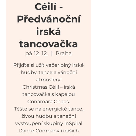
Céilí -
Předvánoční
irská
tancovačka
pá 12. 12.
  |  
Praha
Přijďte si užít večer plný irské
hudby, tance a vánoční
atmosféry!
Christmas Céilí – irská
tancovačka s kapelou
Conamara Chaos.
Těšte se na energické tance,
živou hudbu a taneční
vystoupení skupiny inSpiral
Dance Company i našich